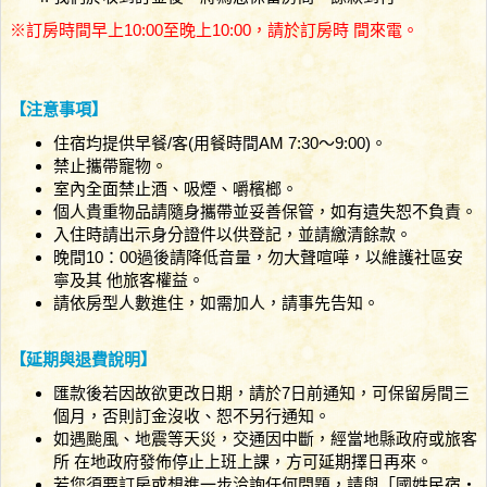
※訂房時間早上10:00至晚上10:00，請於訂房時 間來電。
【注意事項】
住宿均提供早餐/客(用餐時間AM 7:30～9:00)。
禁止攜帶寵物。
室內全面禁止酒、吸煙、嚼檳榔。
個人貴重物品請隨身攜帶並妥善保管，如有遺失恕不負責。
入住時請出示身分證件以供登記，並請繳清餘款。
晚間10：00過後請降低音量，勿大聲喧嘩，以維護社區安
寧及其 他旅客權益。
請依房型人數進住，如需加人，請事先告知。
【延期與退費說明】
匯款後若因故欲更改日期，請於7日前通知，可保留房間三
個月，否則訂金沒收、恕不另行通知。
如遇颱風、地震等天災，交通因中斷，經當地縣政府或旅客
所 在地政府發佈停止上班上課，方可延期擇日再來。
若您須要訂房或想進一步洽詢任何問題，請與「國姓民宿‧