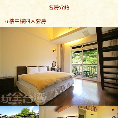
客房介紹
6.樓中樓四人套房