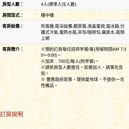
房型人數：
4人(標準入住人數)
房間型式：
樓中樓
客房設備：
吹風機,衛浴設備,觀景窗,液晶電視,電冰箱,分
離式冷氣,電熱水瓶,茶包/咖啡包,礦泉水,寬頻
上網
客房簡介：
※預約訂房每位招待早餐/客(用餐時間AM 7:3
0～9:00)。
※加床：700元/每人(附早餐)。
※請依房型人數進住，如需加人，請事先告
知。
※ 響應政府政策，環保愛地球，不提供一次
性備品。
訂房說明